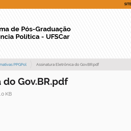
SIT
ama de Pós-Graduação
ncia Política - UFSCar
mativas PPGPol
Assinatura Eletrônica do Gov.BR.pdf
a do Gov.BR.pdf
.0 KB